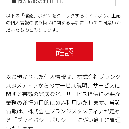
■個人情報の利用目的
取得した個人情報は、お問合せ対応のた
以下の「確認」ボタンをクリックすることにより、上記
めに利用いたします。
の個人情報の取り扱いに関する事項についてご同意いた
■個人情報の第三者提供について
だいたものとみなします。
本人の同意がある場合または法令に基づ
く場合を除き、取得した個人情報を第三
者に提供することはありません。
■個人情報の取扱いの委託について
当社は、明示した利用目的の達成の為に
必要な範囲で業務を委託する場合があり
※お預かりした個人情報は、株式会社ブランジ
ます。その場合は、業務委託先の適切な
スタメディアからのサービス説明、サービスに
管理及び監督を行います。
関する書類の発送など、サービス提供に必要な
■開示対象個人情報の開示等および問合
業務の遂行の目的にのみ利用いたします。当該
せ窓口について
情報は、株式会社ブランジスタメディアが定め
ご本人からの求めにより、弊社が保有す
る「
プライバシーポリシー
」に従い適正に管理
る開示対象個人情報の利用目的の通知・
いたします。