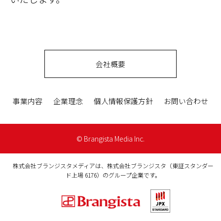
開示・内容の訂正・追加または削除・利
用の停止・消去および第三者への提供の
停止（「開示等」といいます。）に応じ
ます。 開示等に応じる窓口は、こちらの
「お問合せ（
https://media.brangista.co
会社概要
m/inquiry/
）」になります。
■個人情報提供の任意性
各種情報の入力について、基本的に全て
事業内容
企業理念
個人情報保護方針
お問い合わせ
任意となります。 但し、入力画面におい
て、「必須項目」となっている項目を入
© Brangista Media Inc.
力いただけない場合は、当サイトにて提
供する各種サービスを受けることはでき
株式会社ブランジスタメディアは、株式会社ブランジスタ（東証スタンダー
ません。
ド上場 6176）のグループ企業です。
「必須項目」の記載が無い項目に関して
は、入力しなくても、原則として不利益
は生じません。