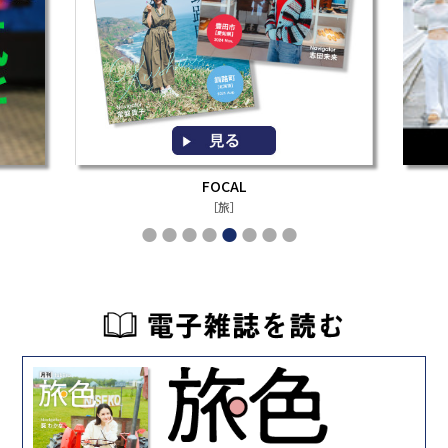
FOCAL
［旅］